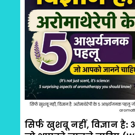
सिर्फ खुशबू नहीं, विज्ञान है: अरोमाथेरेपी के ५ आश्चर्यजनक पहल
aromath
सिर्फ खुशबू नहीं, विज्ञान है