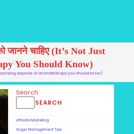
पको जानने चाहिए (It’s Not Just
erapy You Should Know)
nce: 5 surprising aspects of aromatherapy you should know)
Search
SEARCH
Affiliate Marketing
Anger Management Tips