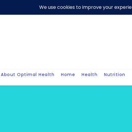
Skip
About Us
Contact Me
Terms And Conditions
Disclaim
to
content
About Optimal Health
Home
Health
Nutrition