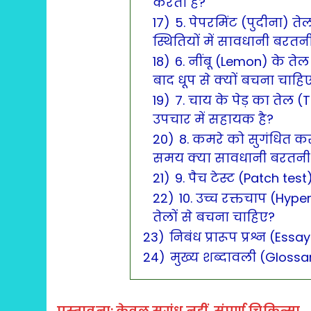
करती है?
17)
5. पेपरमिंट (पुदीना)
स्थितियों में सावधानी बरतन
18)
6. नींबू (Lemon) के ते
बाद धूप से क्यों बचना चाहि
19)
7. चाय के पेड़ का तेल 
उपचार में सहायक है?
20)
8. कमरे को सुगंधित क
समय क्या सावधानी बरतनी
21)
9. पैच टेस्ट (Patch test)
22)
10. उच्च रक्तचाप (Hype
तेलों से बचना चाहिए?
23)
निबंध प्रारूप प्रश्न (Ess
24)
मुख्य शब्दावली (Glossa
प्रस्तावना: केवल सुगंध नहीं, संपूर्ण चिकित्सा