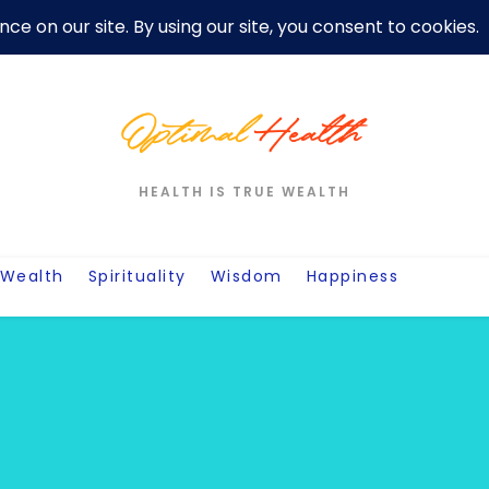
er
Privacy Policy For Motivation Quotes
Quotes
Post
W
HEALTH IS TRUE WEALTH
Wealth
Spirituality
Wisdom
Happiness