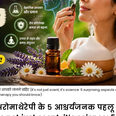
ू जो आपको जानने चाहिए (It's not just scent, it's science: 5 surprising aspects 
erapy you should know)
: अरोमाथेरेपी के ५ आश्चर्यजनक पहलू