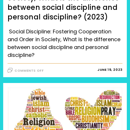
between social discipline and
personal discipline? (2023)
Social Discipline: Fostering Cooperation
and Order in Society, What is the difference
between social discipline and personal
discipline?
ON
JUNE 19, 2023
COMMENTS OFF
SOCIAL
DISCIPLINE:
FOSTERING
COOPERATION
AND
ORDER
IN
SOCIETY,
WHAT
IS
THE
DIFFERENCE
BETWEEN
SOCIAL
DISCIPLINE
AND