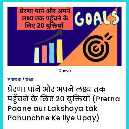
के
लिए
21
युक्तियाँ
(AATM-
ANUSHAASAN
KE
LIE
21
YUKTIYAAN)
TIPS
FOR
BUILDING
YOUR
SELF
DISCIPLINE
Canva
सफलता
/
लक्ष्य
प्रेरणा पाने और अपने लक्ष्य तक
पहुँचने के लिए 20 युक्तियाँ (Prerna
Paane aur Lakshaya tak
Pahunchne Ke liye Upay)