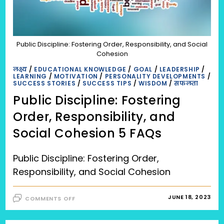
Public Discipline: Fostering Order, Responsibility, and Social
Cohesion
लक्ष्य
/
EDUCATIONAL KNOWLEDGE
/
GOAL
/
LEADERSHIP
/
LEARNING
/
MOTIVATION
/
PERSONALITY DEVELOPMENTS
/
SUCCESS STORIES
/
SUCCESS TIPS
/
WISDOM
/
सफलता
Public Discipline: Fostering
Order, Responsibility, and
Social Cohesion 5 FAQs
Public Discipline: Fostering Order,
Responsibility, and Social Cohesion
ON
JUNE 18, 2023
COMMENTS OFF
PUBLIC
DISCIPLINE:
FOSTERING
ORDER,