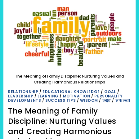
RESPONSIBILITY,
AND
SOCIAL
COHESION
5
FAQS
The Meaning of Family Discipline: Nurturing Values and
Creating Harmonious Relationships
RELATIONSHIP
/
EDUCATIONAL KNOWLEDGE
/
GOAL
/
LEADERSHIP
/
LEARNING
/
MOTIVATION
/
PERSONALITY
DEVELOPMENTS
/
SUCCESS TIPS
/
WISDOM
/
लक्ष्य
/
सफलता
The Meaning of Family
Discipline: Nurturing Values
and Creating Harmonious