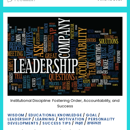
1 COMMENT
Institutional Discipline: Fostering Order, Accountability, and
Success
WISDOM
/
EDUCATIONAL KNOWLEDGE
/
GOAL
/
LEADERSHIP
/
LEARNING
/
MOTIVATION
/
PERSONALITY
DEVELOPMENTS
/
SUCCESS TIPS
/
लक्ष्य
/
सफलता