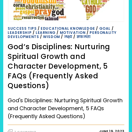
PERSONAL
DISCIPLINE?
(2023)
SUCCESS TIPS
/
EDUCATIONAL KNOWLEDGE
/
GOAL
/
LEADERSHIP
/
LEARNING
/
MOTIVATION
/
PERSONALITY
DEVELOPMENTS
/
WISDOM
/
लक्ष्य
/
सफलता
God’s Disciplines: Nurturing
Spiritual Growth and
Character Development, 5
FAQs (Frequently Asked
Questions)
God's Disciplines: Nurturing Spiritual Growth
and Character Development, 5 FAQs
(Frequently Asked Questions)
JUNE 19, 2023