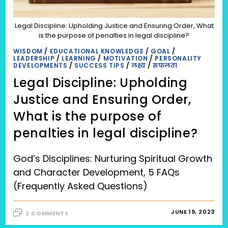
KE
LIYE
UPAY)
Legal Discipline: Upholding Justice and Ensuring Order, What
is the purpose of penalties in legal discipline?
WISDOM
/
EDUCATIONAL KNOWLEDGE
/
GOAL
/
LEADERSHIP
/
LEARNING
/
MOTIVATION
/
PERSONALITY
DEVELOPMENTS
/
SUCCESS TIPS
/
लक्ष्य
/
सफलता
Legal Discipline: Upholding
Justice and Ensuring Order,
What is the purpose of
penalties in legal discipline?
God’s Disciplines: Nurturing Spiritual Growth
and Character Development, 5 FAQs
(Frequently Asked Questions)
JUNE 19, 2023
2 COMMENTS