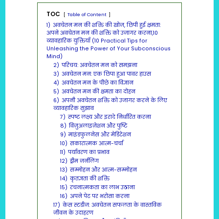
TOC
Table of Content
1)
अवचेतन मन की शक्ति की खोज, छिपी हुई क्षमता:
अपने अवचेतन मन की शक्ति को उजागर करना,10
व्यावहारिक युक्तियाँ (10 Practical Tips for
Unleashing the Power of Your Subconscious
Mind)
2)
परिचय: अवचेतन मन को समझना
3)
अवचेतन मन: एक छिपा हुआ पावर हाउस
4)
अवचेतन मन के पीछे का विज्ञान
5)
अवचेतन मन की क्षमता का दोहन
6)
अपनी अवचेतन शक्ति को उजागर करने के लिए
व्यावहारिक सुझाव
7)
स्पष्ट लक्ष्य और इरादे निर्धारित करना
8)
विज़ुअलाइज़ेशन और पुष्टि
9)
माइंडफुलनेस और मेडिटेशन
10)
सकारात्मक आत्म-चर्चा
11)
पर्यावरण का प्रभाव
12)
ड्रीम जर्नलिंग
13)
सम्मोहन और आत्म-सम्मोहन
14)
कृतज्ञता की शक्ति
15)
रचनात्मकता का लाभ उठाना
16)
अपने पेट पर भरोसा करना
17)
केस स्टडीज: अवचेतन सफलता के वास्तविक
जीवन के उदाहरण