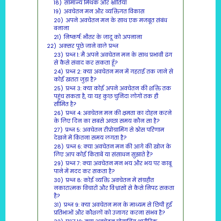
18)
सामान्य मिथक और भ्रांतियाँ
19)
अवचेतन मन और व्यक्तिगत विकास
20)
अपने अवचेतन मन के साथ एक मजबूत संबंध
बनाना
21)
निष्कर्ष: भीतर के जादू को अपनाना
22)
अक्सर पूछे जाने वाले प्रश्न
23)
प्रश्न 1: मैं अपने अवचेतन मन के साथ प्रभावी ढंग
से कैसे संवाद कर सकता हूँ?
24)
प्रश्न 2: क्या अवचेतन मन में गहराई तक जाने से
कोई खतरा जुड़ा है?
25)
प्रश्न 3: क्या कोई अपने अवचेतन की शक्ति तक
पहुंच सकता है, या यह कुछ चुनिंदा लोगों तक ही
सीमित है?
26)
प्रश्न 4: अवचेतन मन की क्षमता का दोहन करने
के लिए दिन का सबसे अच्छा समय कौन सा है?
27)
प्रश्न 5: अवचेतन रीप्रोग्रामिंग से ठोस परिणाम
देखने में कितना समय लगता है?
28)
प्रश्न 6: क्या अवचेतन मन की आगे की खोज के
लिए आप कोई किताबें या संसाधन सुझाते हैं?
29)
प्रश्न 7: क्या अवचेतन मन भय और भय पर काबू
पाने में मदद कर सकता है?
30)
प्रश्न 8: कोई व्यक्ति अवचेतन में संग्रहीत
नकारात्मक विचारों और विश्वासों से कैसे निपट सकता
है?
31)
प्रश्न 9: क्या अवचेतन मन के माध्यम से छिपी हुई
प्रतिभाओं और कौशलों को उजागर करना संभव है?