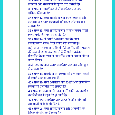
32)
प्रश्न 10: क्या अवचेतन प्रोग्रामिंग शारीरिक
स्वास्थ्य और कल्याण में सुधार कर सकती है?
33)
प्रश्न 11: आदतें बनाने में अवचेतन मन क्या
भूमिका निभाता है?
34)
प्रश्न 12: क्या अवचेतन मन रचनात्मकता और
समस्या-समाधान क्षमताओं को बढ़ाने में मदद कर
सकता है?
35)
प्रश्न 13: क्या अवचेतन मन के साथ काम करते
समय कोई नैतिक विचार होते हैं?
36)
प्रश्न 14: मैं अपने अवचेतन मन के साथ
सकारात्मक संबंध कैसे बनाए रख सकता हूं?
37)
प्रश्न 15: क्या आप किसी ऐसे व्यक्ति की सफलता
की कहानी साझा कर सकते हैं जिसने अवचेतन
प्रोग्रामिंग के माध्यम से नाटकीय रूप से अपना जीवन
बदल दिया?
38)
प्रश्न 16: क्या ध्यान अवचेतन मन का प्रवेश द्वार
हो सकता है?
39)
प्रश्न 17: अवचेतन की क्षमता को अनलॉक करने
में सबसे आम बाधाएं क्या हैं?
40)
प्रश्न 18: क्या अवचेतन मन रिश्तों और सामाजिक
संबंधों को प्रभावित कर सकता है?
41)
प्रश्न 19: क्या अवचेतन मन की शक्ति का उपयोग
करने में कभी बहुत देर हो जाती है?
42)
प्रश्न 20: अवचेतन मन अंतर्ज्ञान और आंत की
भावनाओं से कैसे संबंधित है?
43)
प्रश्न 21: क्या अवचेतन मन और आकर्षण के
नियम के बीच कोई संबंध है?