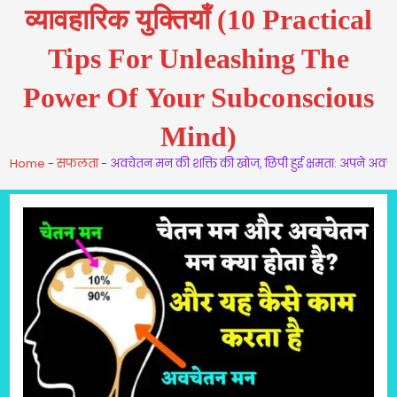
व्यावहारिक युक्तियाँ (10 Practical
Tips For Unleashing The
Power Of Your Subconscious
Mind)
Home
-
सफलता
-
अवचेतन मन की शक्ति की खोज, छिपी हुई क्षमता: अपने अवच