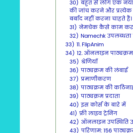
30)
बहुत से लोग एक नया
की जांच करने और प्रत्ये
बर्बाद नहीं करना चाहते हैं।
31)
नेमचेक कैसे काम करत
32)
Namechk उपलब्धता क
33)
11. FlipAnim
34)
12. ऑनलाइन पाठ्यक्रम
35)
श्रेणियाँ
36)
पाठ्यक्रम की लंबाई
37)
प्रमाणीकरण
38)
पाठ्यक्रम की कठिना
39)
पाठ्यक्रम प्रदाता
40)
इस कोर्स के बारे में
41)
फ्री लाइव ट्रेनिंग
42)
ऑनलाइन उपस्थिति
43)
परिणाम: 156 पाठ्यक्