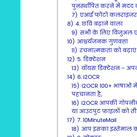
पुनर्स्थापित करने में मदद क
7)
एआई फोटो कलराइज
8)
4. छवि बढ़ाने वाला
9)
सभी के लिए विजुअल 
10)
आश्चर्यजनक गुणवत्ता
11)
रचनात्मकता को बढ़ाएं 
12)
5. डिक्टेशन
13)
वॉयस डिक्टेशन – अपन
14)
6. i2OCR
15)
i2OCR 100+ भाषाओं में
पहचानता है,
16)
i2OCR आपकी गोपनीय
या आउटपुट फ़ाइलों को तीस
17)
7. 10MinuteMail
18)
आप इसका इस्तेमाल क्य