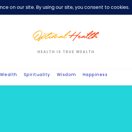
er
Privacy Policy For Motivation Quotes
Quotes
Post
W
HEALTH IS TRUE WEALTH
Wealth
Spirituality
Wisdom
Happiness