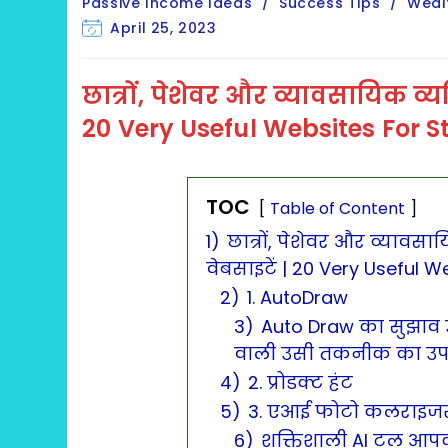
category:
Passive Income Ideas
/
Success Tips
/
Weal
Post
April 25, 2023
last
modified:
छात्रों, पेशेवर और व्यावसायिक व्य
20 Very Useful Websites For S
TOC
Table of Content
1)
छात्रों, पेशेवर और व्यावसा
वेबसाइटें | 20 Very Useful 
2)
1. AutoDraw
3)
Auto Draw का सुझाव 
वाली उसी तकनीक का उपय
4)
2. प्रोडक्ट हंट
5)
3. एआई फोटो कलराइज
6)
शक्तिशाली AI टूल आपक