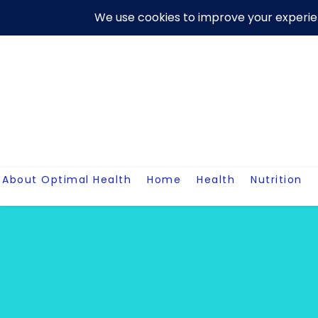
Skip
About Us
Contact Me
Terms And Conditions
Disclaim
to
content
About Optimal Health
Home
Health
Nutrition