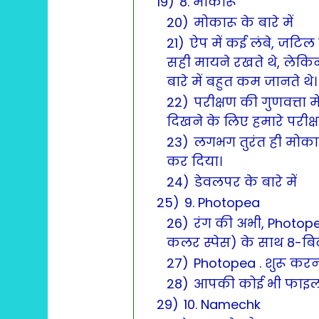
19)
8. मोकारू
20)
मोकारू के बारे में
21)
ऐप में कई लंबे, जटिल व
सही मायने रखते थे, लेकि
बारे में बहुत कम जानते थे।
22)
परीक्षण की गुणवत्ता 
दिखने के लिए हमारे परीक्
23)
लगभग तुरंत ही मोका
कर दिया।
24)
डेवलपर के बारे में
25)
9. Photopea
26)
रंग की अभी, Photope
कलर स्पेस) के साथ 8-बि
27)
Photopea . शुरू क
28)
आपकी कोई भी फाइल क
29)
10. Namechk