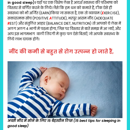
in good sleep)।
यहाँ पर एक विशेष लेख है आदर्श स्वास्थ्य की परिभाषा को
विस्तार से वर्णित करने के लिये। जैसे कि हम धन को कमाते हैं, ठीक ऐसे ही
स्वास्थ्य को भी अर्जित (EARN)किया जा सकता है, एक तो व्यायाम (
E
XERCISE),
सकारात्मक सोच (POSITIVE
A
TTITUDE), भरपूर आराम नींद (ADEQUATE
R
EST) और संतुलित आहार (BALANCE DIET, NUTRITION) तो आपको ये लेख में
अलग अलग 4 भागों में पढ़ना होगा, जिस पर विस्तार से बातें समझ में आ जाएँ, और
आप इस भागमभाग वाली ज़िंदगी में कुछ पल ऐसे बिताएँ, जो आपके स्वास्थ्य के
लिये लाभ दायक होंगे।
नींद की कमी से बहुत से रोग उत्पन्न हो जाते हैं,
अच्छी नींद में सोने के लिए 15 बेहतरीन टिप्स (15 best tips for sleeping in
good sleep)