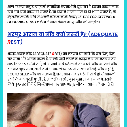
आज हर एक मनुष्य बहुत सी मानसिक वेदनाओं से झूझ रहा है, इसका कारण ऊपर
दिये गये चारों कारण हो सकते हैं, या चारों में से कोई एक या दो भी हो सकते हैं,
15
बेहतरीन तरीके रात्रि में अच्छी नींद लाने के लिये | 15 TIPS FOR GETTING A
GOOD NIGHT SLEEP
लेख में आज केवल भरपूर नींद को समझेंगे।
भरपूर आराम या नींद क्यों जरूरी है? (ADEQUATE
R
EST)
भरपूर आराम नींद (ADEQUATE
R
EST) का मतलब यह नहीं कि रात दिन, दिन
रात सोना और आराम करना है, बल्कि सही मायने में भरपूर नींद का मतलब जब
आप बिस्तर पर सोने जाएँ, तो आपको आधे घंटे के भीतर अच्छी नींद आ जाये, नींद
बार बार खुल जाना, या नींद में भी अर्ध चेतन रूप से जागना भी सही नींद नहीं है,
SOUND SLEEP, नींद का मतलब है, अगर आप मात्र 2 घंटे भी सोये हों, तो आपको
उठने के बाद चुस्ती फुर्ती रहे, आलसीपन और बुझा बुझा सा मन ना लगे, इसके
लिये कुछ तरकीबें हैं, जिन्हें अपना कर आप भरपूर नींद का आनंद ले सकते हैं।