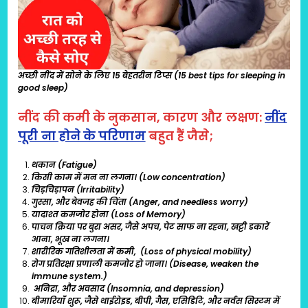
अच्छी नींद में सोने के लिए 15 बेहतरीन टिप्स (15 best tips for sleeping in
good sleep)
नींद की कमी के नुकसान, कारण और लक्षण:
नींद
पूरी ना होने के परिणाम
बहुत हैं जैसे;
थकान (Fatigue)
किसी काम में मन ना लगना। (Low concentration)
चिड़चिड़ापन (Irritability)
गुस्सा, और बेवजह की चिंता (Anger, and needless worry)
यादाश्त कमजोर होना (Loss of Memory)
पाचन क्रिया पर बुरा असर, जैसे अपच, पेट साफ ना रहना, खट्टी डकारें
आना, भूख ना लगना।
शारीरिक गतिशीलता में कमी, (Loss of physical mobility)
रोग प्रतिरक्षा प्रणाली कमजोर हो जाना। (Disease, weaken the
immune system.)
अनिद्रा, और अवसाद (Insomnia, and depression)
बीमारियाँ शुरू, जैसे थाईरोइड, बीपी, गैस, एसिडिटि, और नर्वस सिस्टम में