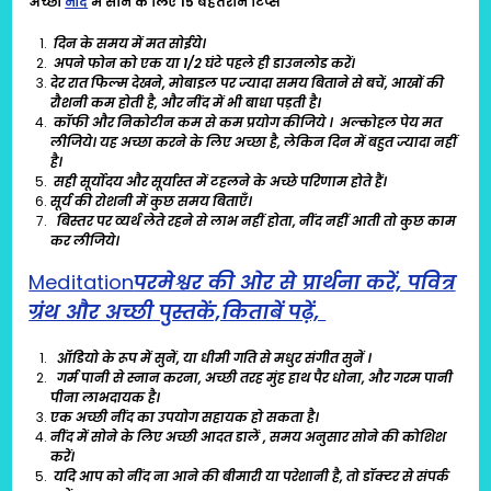
अच्छी
नींद
में सोने के लिए 15 बेहतरीन टिप्स
दिन के समय में मत सोईये।
अपने फोन को एक या 1/2 घंटे पहले ही डाउनलोड करें।
देर रात फिल्म देखने, मोबाइल पर ज्यादा समय बिताने से बचें, आखों की
रौशनी कम होती है, और नींद में भी बाधा पड़ती है।
कॉफी और निकोटीन कम से कम प्रयोग कीजिये ।
अल्कोहल पेय मत
लीजिये। यह अच्छा करने के लिए अच्छा है, लेकिन दिन में बहुत ज्यादा नहीं
है।
सही सूर्योदय और सूर्यास्त में टहलने के अच्छे परिणाम होते हैं।
सूर्य की रोशनी में कुछ समय बिताएँ।
बिस्तर पर व्यर्थ लेते रहने से लाभ नहीं होता, नींद नहीं आती तो कुछ काम
कर लीजिये।
Meditation
परमेश्वर की ओर से प्रार्थना करें, पवित्र
ग्रंथ और अच्छी पुस्तकें,किताबें पढ़ें,
ऑडियो के रूप में सुनें, या धीमी गति से मधुर संगीत सुनें ।
गर्म पानी से स्नान करना, अच्छी तरह मुंह हाथ पैर धोना, और गरम पानी
पीना लाभदायक है।
एक अच्छी नींद का उपयोग सहायक हो सकता है।
नींद में सोने के लिए अच्छी आदत डालें , समय अनुसार सोने की कोशिश
करें।
यदि आप को नींद ना आने की बीमारी या परेशानी है, तो डॉक्टर से संपर्क